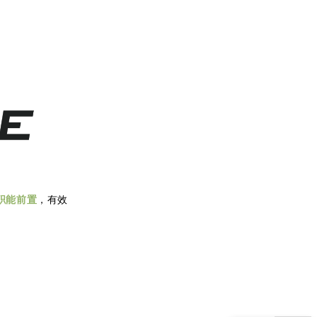
职能前置
，有效
标签0