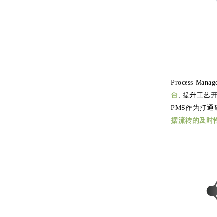
Process M
台
, 提升工
PMS作为打通
据流转的及时