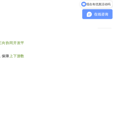
现在有优惠活动吗
标签0
标签0
녕
正向协同开发平
，保障
上下游数