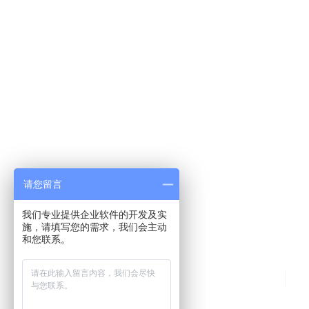
CONTACT
联系我们
网      址：
www.vessel-solutions.com
请您留言
邮      箱：
info@vessel-solutions.com
我们专业提供企业软件的开发及实
办公地址：
上海市黄浦区建国东路525号巴士大厦50
施，请填写您的需求，我们会主动
和您联系。
首页
©2