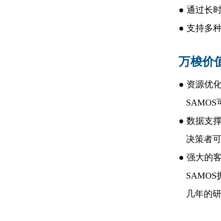
●
通过长
●
支持多种
万梭价
●
资源优
SAMO
●
数据支
决策者可
●
强大的
SAMO
几年的研发