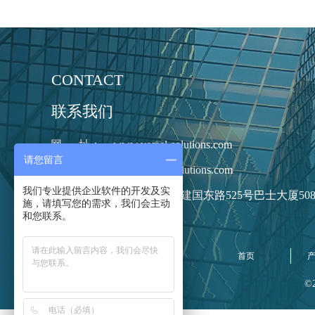
CONTACT
联系我们
网      址：
www.vessel-solutions.com
请您留言
邮      箱：
info@vessel-solutions.com
我们专业提供企业软件的开发及实
办公地址：
上海市黄浦区建国东路525号巴士大厦50
施，请填写您的需求，我们会主动
和您联系。
首页
©2